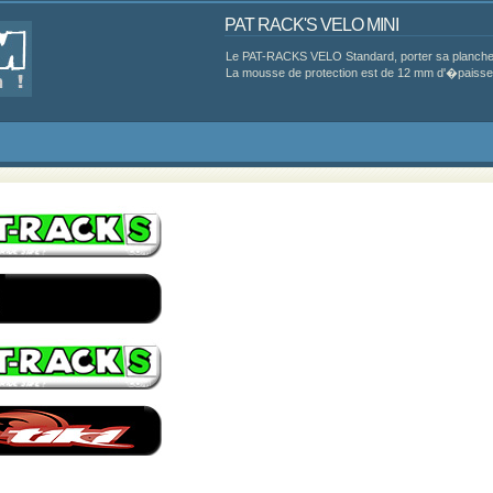
PAT RACK'S VELO MINI
Le PAT-RACKS VELO Standard, porter sa planche 
La mousse de protection est de 12 mm d'�paisseur