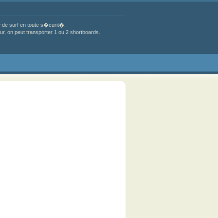
de surf en toute s�curit�.
, on peut transporter 1 ou 2 shortboards.