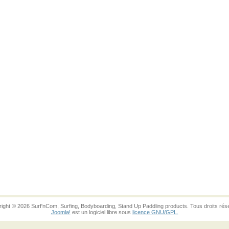
ight © 2026 Surf'nCom, Surfing, Bodyboarding, Stand Up Paddling products. Tous droits rés
Joomla!
est un logiciel libre sous
licence GNU/GPL.