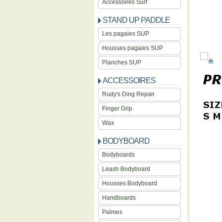
Accessoires Surf
STAND UP PADDLE
Les pagaies SUP
Housses pagaies SUP
�
Planches SUP
ACCESSOIRES
Rudy's Ding Repair
Finger Grip
Wax
BODYBOARD
Bodyboards
Leash Bodyboard
Housses Bodyboard
Handboards
Palmes