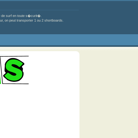
de surf en toute s�curit�.
, on peut transporter 1 ou 2 shortboards.