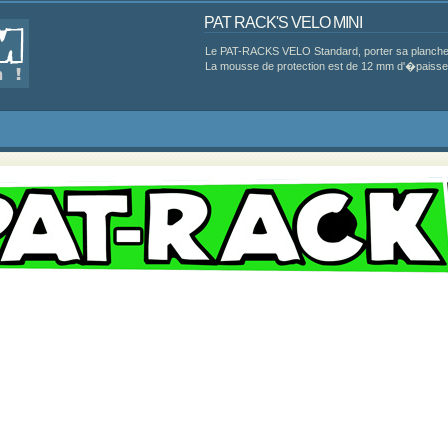
PAT RACK'S VELO MINI
Le PAT-RACKS VELO Standard, porter sa planche 
La mousse de protection est de 12 mm d'�paisseur